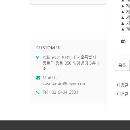
▲ 
▲ 계
▲ 
▲ 
▲ 계
끝.
CUSTOMER
Address : (03114)서울특별시
종로구 종로 350 영창빌딩 5층 1
목록
호
Mail Us :
cosmoedu@naver.com
다음글 
Tel :
02-6404-3331
이전글 