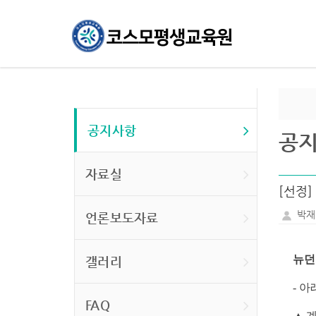
공지사항
공
자료실
[선정]
박재
언론보도자료
뉴던
갤러리
- 아
FAQ
▲ 